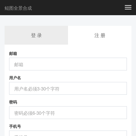
鲲图全景合成
Togg
navi
登 录
注 册
邮箱
用户名
密码
手机号